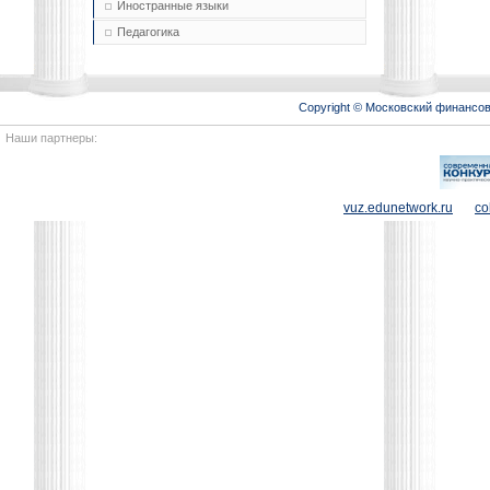
Иностранные языки
Педагогика
Copyright © Московский финансо
Наши партнеры:
vuz.edunetwork.ru
co