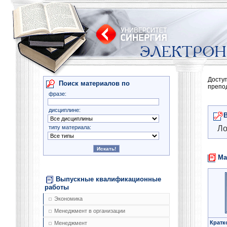
Досту
Поиск материалов по
препо
фразе:
дисциплине:
типу материала:
Ло
Ма
Выпускные квалификационные
работы
Экономика
Менеджмент в организации
Кратк
Менеджмент