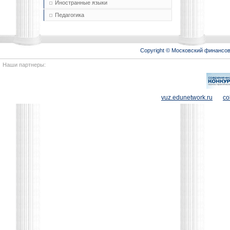
Иностранные языки
Педагогика
Copyright © Московский финансо
Наши партнеры:
vuz.edunetwork.ru
co