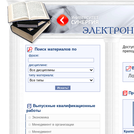
Досту
Поиск материалов по
препо
фразе:
дисциплине:
типу материала:
Ло
Пр
Выпускные квалификационные
работы
Экономика
Менеджмент в организации
Кратк
Менеджмент