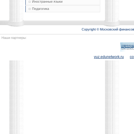
Иностранные языки
Педагогика
Copyright © Московский финансо
Наши партнеры:
vuz.edunetwork.ru
co