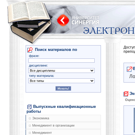
Досту
Поиск материалов по
препо
фразе:
дисциплине:
типу материала:
Ло
Эк
Оцено
Выпускные квалификационные
работы
Экономика
Менеджмент в организации
Менеджмент