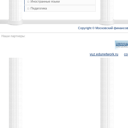
Иностранные языки
Педагогика
Copyright © Московский финансо
Наши партнеры:
vuz.edunetwork.ru
co