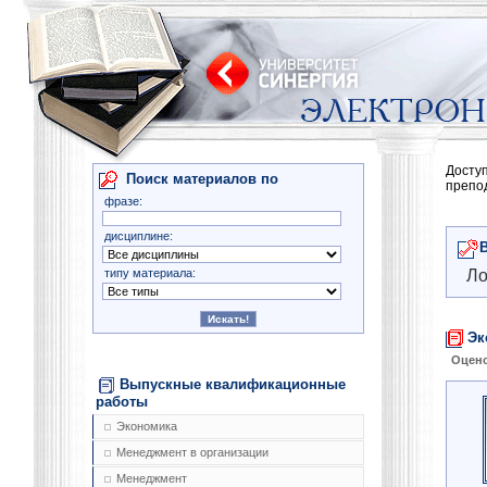
Досту
Поиск материалов по
препо
фразе:
дисциплине:
типу материала:
Ло
Эк
Оцено
Выпускные квалификационные
работы
Экономика
Менеджмент в организации
Менеджмент