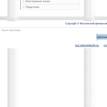
Иностранные языки
Педагогика
Copyright © Московский финансо
Наши партнеры:
vuz.edunetwork.ru
co