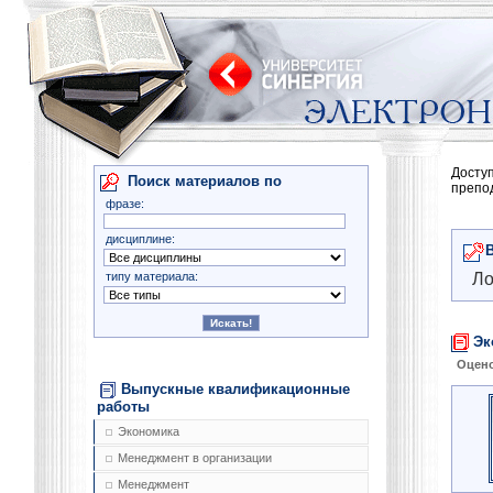
Досту
Поиск материалов по
препо
фразе:
дисциплине:
типу материала:
Ло
Эк
Оцено
Выпускные квалификационные
работы
Экономика
Менеджмент в организации
Менеджмент