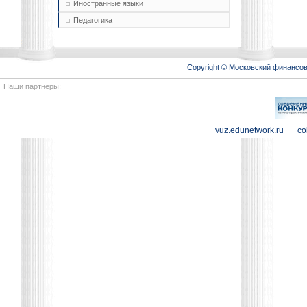
Иностранные языки
Педагогика
Copyright © Московский финансо
Наши партнеры:
vuz.edunetwork.ru
co