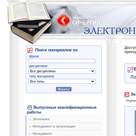
Досту
Поиск материалов по
препо
фразе:
дисциплине:
типу материала:
Ло
Эк
Оцено
Выпускные квалификационные
работы
Экономика
Менеджмент в организации
Менеджмент