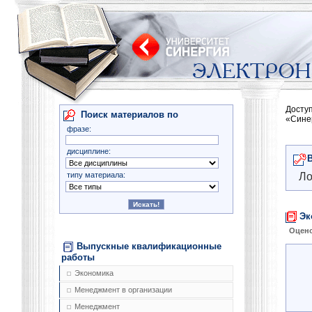
Досту
Поиск материалов по
«Сине
фразе:
дисциплине:
типу материала:
Ло
Эк
Оцено
Выпускные квалификационные
работы
Экономика
Менеджмент в организации
Менеджмент