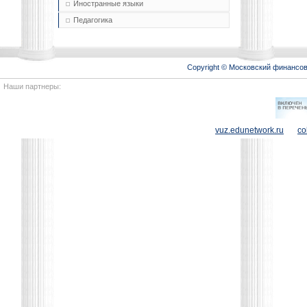
Иностранные языки
Педагогика
Copyright © Московский финансо
Наши партнеры:
vuz.edunetwork.ru
co