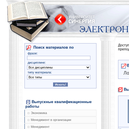
Досту
Поиск материалов по
препо
фразе:
дисциплине:
типу материала:
Ло
Вы
Выпускные квалификационные
работы
Экономика
Менеджмент в организации
Менеджмент