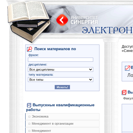
Досту
Поиск материалов по
«Сине
фразе:
дисциплине:
типу материала:
Ло
Вы
Факул
Выпускные квалификационные
работы
Экономика
Менеджмент в организации
Менеджмент