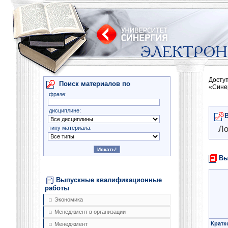
Досту
Поиск материалов по
«Сине
фразе:
дисциплине:
типу материала:
Ло
Вы
Выпускные квалификационные
работы
Экономика
Менеджмент в организации
Кратк
Менеджмент