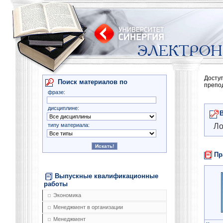
Досту
Поиск материалов по
препо
фразе:
дисциплине:
типу материала:
Ло
Пр
Выпускные квалификационные
работы
Экономика
Менеджмент в организации
Менеджмент