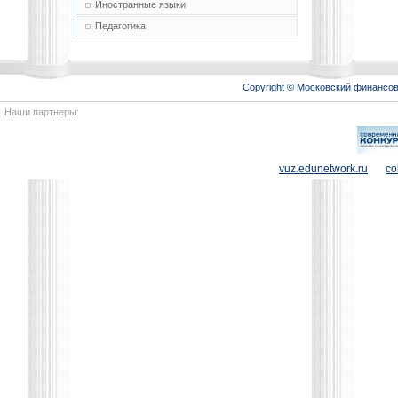
Иностранные языки
Педагогика
Copyright © Московский финансо
Наши партнеры:
vuz.edunetwork.ru
co